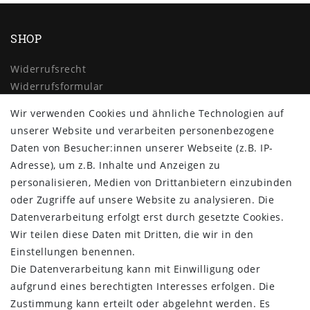
SHOP
Widerrufs­recht
Widerrufs­formular
Impressum
Wir verwenden Cookies und ähnliche Technologien auf
Daten­schutz­erklärung
unserer Website und verarbeiten personenbezogene
AGB
Daten von Besucher:innen unserer Webseite (z.B. IP-
Kontakt
Adresse), um z.B. Inhalte und Anzeigen zu
MEIN KONTO
personalisieren, Medien von Drittanbietern einzubinden
oder Zugriffe auf unsere Website zu analysieren. Die
About us
Datenverarbeitung erfolgt erst durch gesetzte Cookies.
Customer Service
Wir teilen diese Daten mit Dritten, die wir in den
New Collection
Einstellungen benennen.
Best Sellers
Die Datenverarbeitung kann mit Einwilligung oder
Manufacturers
aufgrund eines berechtigten Interesses erfolgen. Die
Privacy policy
Zustimmung kann erteilt oder abgelehnt werden. Es