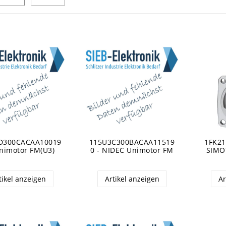
D300CACAA10019
115U3C300BACAA11519
1FK21
Unimotor FM(U3)
0 - NIDEC Unimotor FM
SIMO
tikel anzeigen
Artikel anzeigen
Ar