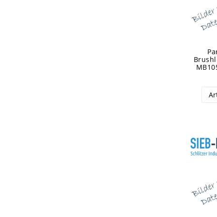
Pa
Brushl
MB10
Ar