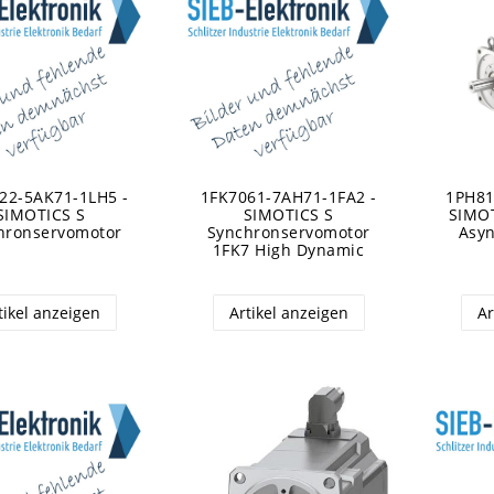
22-5AK71-1LH5 -
1FK7061-7AH71-1FA2 -
1PH81
SIMOTICS S
SIMOTICS S
SIMO
hronservomotor
Synchronservomotor
Asy
1FK7 High Dynamic
tikel anzeigen
Artikel anzeigen
Ar