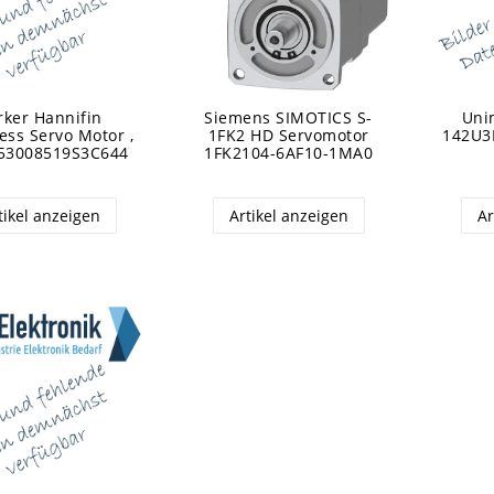
rker Hannifin
Siemens SIMOTICS S-
Uni
ess Servo Motor ,
1FK2 HD Servomotor
142U3
53008519S3C644
1FK2104-6AF10-1MA0
tikel anzeigen
Artikel anzeigen
Ar