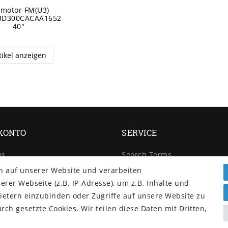
imotor FM(U3)
3D300CACAA1652
40"
tikel anzeigen
KONTO
SERVICE
us
Search Terms
er Service
Advansed Search
n auf unserer Website und verarbeiten
lection
Orders and Returns
er Webseite (z.B. IP-Adresse), um z.B. Inhalte und
llers
Contact Us
ietern einzubinden oder Zugriffe auf unsere Website zu
cturers
RSS
rch gesetzte Cookies. Wir teilen diese Daten mit Dritten,
 policy
Help & FAQs