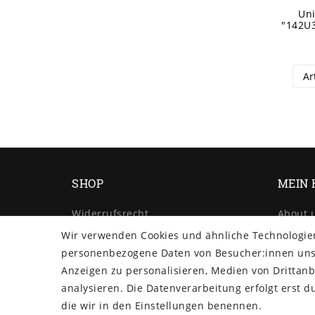
Un
"142U
Ar
SHOP
MEIN 
Widerrufs­recht
About 
Widerrufs­formular
Custom
Wir verwenden Cookies und ähnliche Technologie
Impressum
New Col
personenbezogene Daten von Besucher:innen unser
Daten­schutz­erklärung
Best Se
Anzeigen zu personalisieren, Medien von Drittanb
AGB
Manufa
analysieren. Die Datenverarbeitung erfolgt erst du
Kontakt
Privacy
die wir in den Einstellungen benennen.