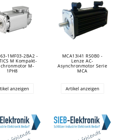
63-1MF03-2BA2 -
MCA13I41 RS0B0 -
TICS M Kompakt-
Lenze AC-
nchronmotor M-
Asynchronmotor Serie
1PH8
MCA
tikel anzeigen
Artikel anzeigen