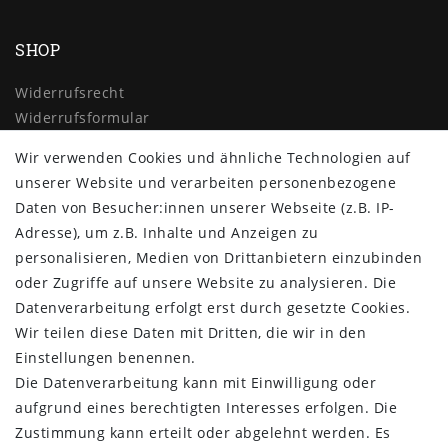
SHOP
Widerrufs­recht
Widerrufs­formular
Impressum
Wir verwenden Cookies und ähnliche Technologien auf
Daten­schutz­erklärung
unserer Website und verarbeiten personenbezogene
AGB
Daten von Besucher:innen unserer Webseite (z.B. IP-
Kontakt
Adresse), um z.B. Inhalte und Anzeigen zu
MEIN KONTO
personalisieren, Medien von Drittanbietern einzubinden
oder Zugriffe auf unsere Website zu analysieren. Die
About us
Datenverarbeitung erfolgt erst durch gesetzte Cookies.
Customer Service
Wir teilen diese Daten mit Dritten, die wir in den
New Collection
Einstellungen benennen.
Best Sellers
Die Datenverarbeitung kann mit Einwilligung oder
Manufacturers
aufgrund eines berechtigten Interesses erfolgen. Die
Privacy policy
Zustimmung kann erteilt oder abgelehnt werden. Es
Terms & condition