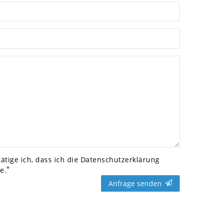
.mailFormHoneypotLabel
ätige ich, dass ich die
Daten­schutz­erklärung
*
e.
Anfrage senden