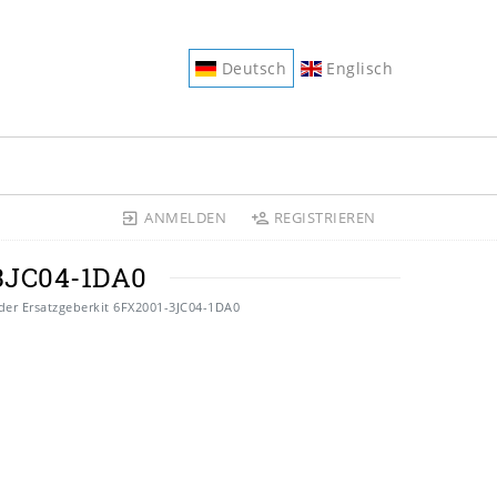
Deutsch
Englisch
ANMELDEN
REGISTRIEREN
3JC04-1DA0
er Ersatzgeberkit 6FX2001-3JC04-1DA0