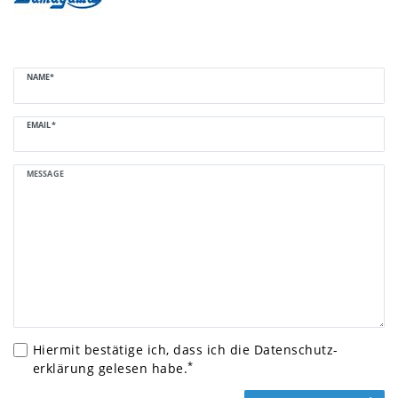
Ceres::Template.mailFormHoneypotLabel
NAME*
EMAIL*
MESSAGE
Hiermit bestätige ich, dass ich die
Daten­schutz­
*
erklärung
gelesen habe.