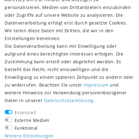
MEIN KONTO
personalisieren, Medien von Drittanbietern einzubinden
oder Zugriffe auf unsere Website zu analysieren. Die
About us
Datenverarbeitung erfolgt erst durch gesetzte Cookies.
Customer Service
Wir teilen diese Daten mit Dritten, die wir in den
New Collection
Einstellungen benennen.
Best Sellers
Die Datenverarbeitung kann mit Einwilligung oder
Manufacturers
aufgrund eines berechtigten Interesses erfolgen. Die
Privacy policy
Zustimmung kann erteilt oder abgelehnt werden. Es
Terms & condition
besteht das Recht, nicht einzuwilligen und die
Blog
Einwilligung zu einem späteren Zeitpunkt zu ändern oder
SERVICE
zu widerrufen. Beachten Sie unser
Impressum
und
weitere Hinweise zur Verwendung personenbezogener
Search Terms
Daten in unserer
Daten­schutz­erklärung
.
Advansed Search
Essenziell
Orders and Returns
Externe Medien
Contact Us
Funktional
RSS
Weitere Einstellungen
Help & FAQs